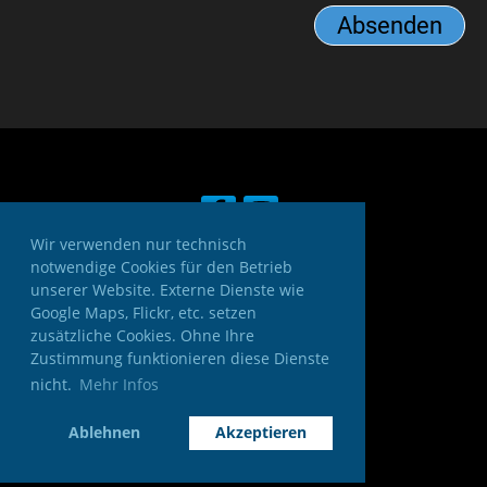
Wir verwenden nur technisch
notwendige Cookies für den Betrieb
unserer Website. Externe Dienste wie
© STV Wegenstetten
Google Maps, Flickr, etc. setzen
zusätzliche Cookies. Ohne Ihre
Zustimmung funktionieren diese Dienste
nicht.
Mehr Infos
Impressum
Datenschutz
Ablehnen
Akzeptieren