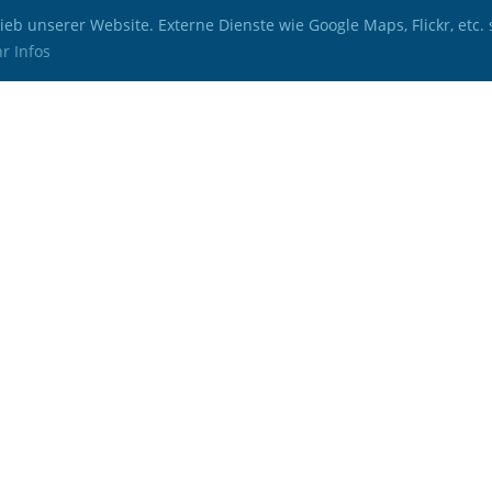
b unserer Website. Externe Dienste wie Google Maps, Flickr, etc. 
r Infos
© STV Wegenstetten