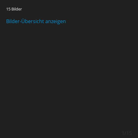
15 Bilder
Bilder-Übersicht anzeigen
/15
1/15